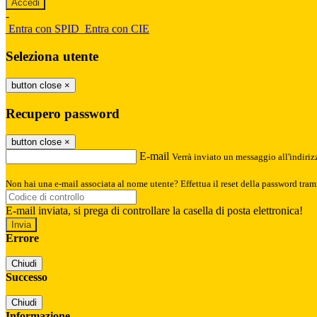
-
Entra con SPID
Entra con CIE
Seleziona utente
button close
×
Recupero password
button close
×
E-mail
Verrà inviato un messaggio all'indirizz
Non hai una e-mail associata al nome utente? Effettua il reset della password tram
E-mail inviata, si prega di controllare la casella di posta elettronica!
Errore
Chiudi
Successo
Chiudi
Informazione