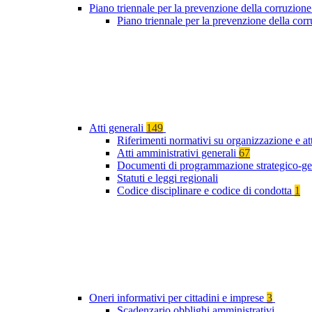
Piano triennale per la prevenzione della corruzione
Piano triennale per la prevenzione della co
Atti generali
149
Riferimenti normativi su organizzazione e at
Atti amministrativi generali
67
Documenti di programmazione strategico-ge
Statuti e leggi regionali
Codice disciplinare e codice di condotta
1
Oneri informativi per cittadini e imprese
3
Scadenzario obblighi amministrativi