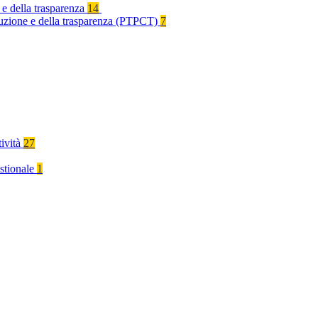
 e della trasparenza
14
rruzione e della trasparenza (PTPCT)
7
tività
27
stionale
1