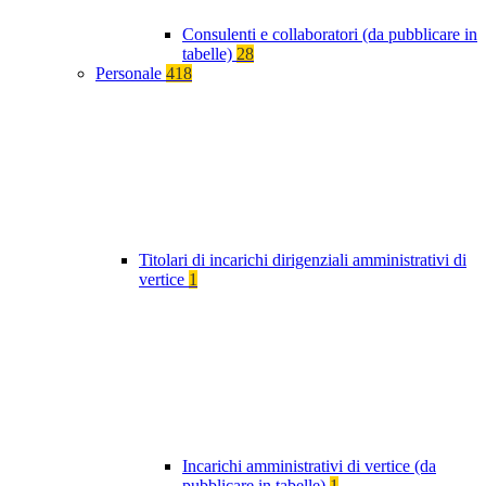
Consulenti e collaboratori (da pubblicare in
tabelle)
28
Personale
418
Titolari di incarichi dirigenziali amministrativi di
vertice
1
Incarichi amministrativi di vertice (da
pubblicare in tabelle)
1