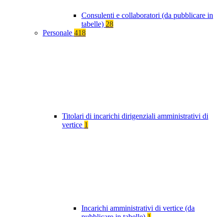
Consulenti e collaboratori (da pubblicare in
tabelle)
28
Personale
418
Titolari di incarichi dirigenziali amministrativi di
vertice
1
Incarichi amministrativi di vertice (da
pubblicare in tabelle)
1